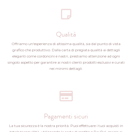
Qualità
Offriamo un'esperienza di altissima qualità, sia dal punto di vista
grafico che produttivo. Dalla carta di pregiata qualità ai dettagli
eleganti come cordoncini e nastri, prestiamo attenzione ad ogni
singolo aspetto per garantire ai nostri clienti prodotti esclusivi e curati
nei minimi dettagli.
Pagamenti sicuri
La tua sicurezza è la nostra priorità. Puoi effettuare i tuoi acquisti in
totale tranquillità, utilizzando la carta di credito o PayPal, grazie ai