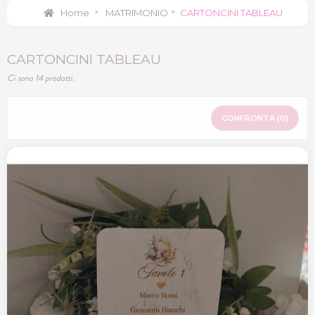
Home
>
MATRIMONIO
>
CARTONCINI TABLEAU
CARTONCINI TABLEAU
Ci sono 14 prodotti.
CONFRONTA (
0
)