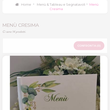
Home
>
Menù & Tableau e Segnatavoli
>
Menù
Cresima
MENÙ CRESIMA
Ci sono 14 prodotti.
CONFRONTA (
0
)