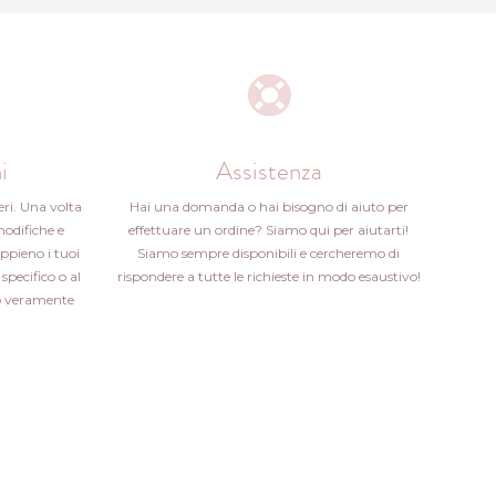
i
Assistenza
eri. Una volta
Hai una domanda o hai bisogno di aiuto per
modifiche e
effettuare un ordine? Siamo qui per aiutarti!
ppieno i tuoi
Siamo sempre disponibili e cercheremo di
specifico o al
rispondere a tutte le richieste in modo esaustivo!
ito veramente