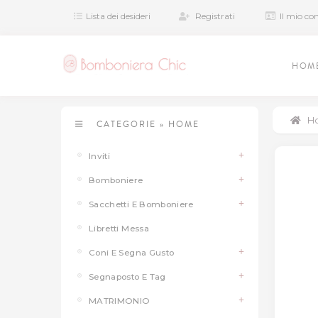
Lista dei desideri
Registrati
Il mio co
HOM
H
CATEGORIE
»
HOME
Inviti
Bomboniere
Sacchetti E Bomboniere
Libretti Messa
Coni E Segna Gusto
Segnaposto E Tag
MATRIMONIO