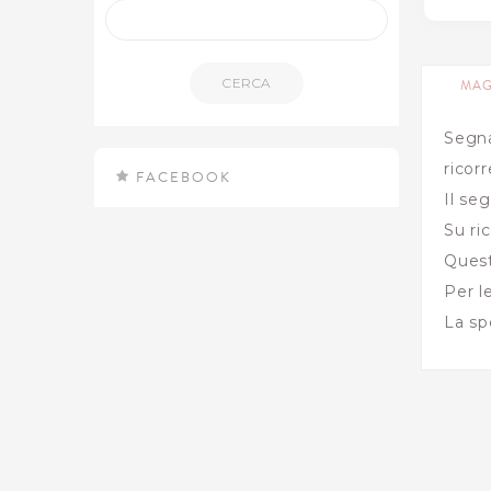
CERCA
MAG
Segna
ricor
FACEBOOK
Il se
Su ri
Quest
Per l
La sp