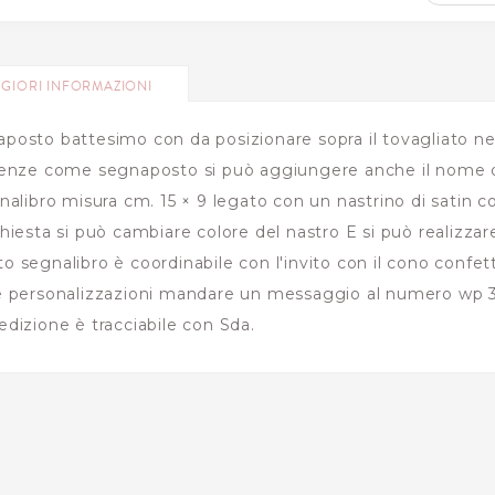
GIORI INFORMAZIONI
posto battesimo con da posizionare sopra il tovagliato nel
renze come segnaposto si può aggiungere anche il nome de
gnalibro misura cm. 15 × 9 legato con un nastrino di satin co
chiesta si può cambiare colore del nastro E si può realizzare
o segnalibro è coordinabile con l'invito con il cono confet
e personalizzazioni mandare un messaggio al numero wp 3
edizione è tracciabile con Sda.