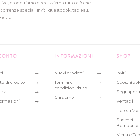
tivo, progettiamo e realizziamo tutto ciò che
icorrenze speciali: Inviti, guestbook, tableau,
 altro
 CONTO
INFORMAZIONI
SHOP
ni
Nuovi prodotti
Inviti
te di credito
Termini e
Guest Boo
condizioni d'uso
izzi
Segnaposti
Chi siamo
formazioni
Ventagli
Libretti Me
Sacchetti
Bombonie
Menù e Tab