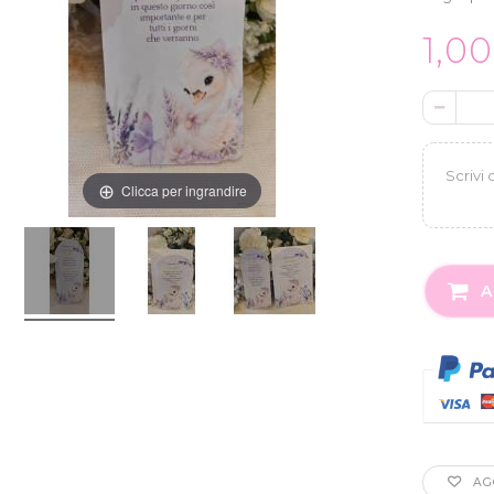
1,0
Clicca per ingrandire
A
AGG