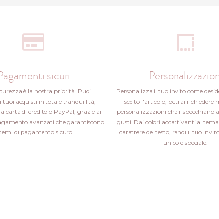
Pagamenti sicuri
Personalizzazion
icurezza è la nostra priorità. Puoi
Personalizza il tuo invito come desid
i tuoi acquisti in totale tranquillità,
scelto l'articolo, potrai richiedere 
la carta di credito o PayPal, grazie ai
personalizzazioni che rispecchiano a
pagamento avanzati che garantiscono
gusti. Dai colori accattivanti al tema 
stemi di pagamento sicuro.
carattere del testo, rendi il tuo inv
unico e speciale.