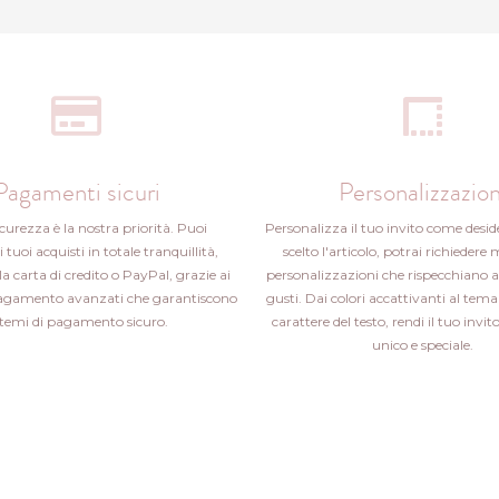
Pagamenti sicuri
Personalizzazion
icurezza è la nostra priorità. Puoi
Personalizza il tuo invito come desid
i tuoi acquisti in totale tranquillità,
scelto l'articolo, potrai richiedere 
la carta di credito o PayPal, grazie ai
personalizzazioni che rispecchiano a
pagamento avanzati che garantiscono
gusti. Dai colori accattivanti al tema 
stemi di pagamento sicuro.
carattere del testo, rendi il tuo inv
unico e speciale.