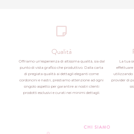
Qualità
Offriamo un'esperienza di altissima qualità, sia dal
La tua s
punto di vista grafico che produttivo. Dalla carta
effettuare 
di pregiata qualità ai dettagli eleganti come
utilizzando 
cordoncini e nastri, prestiamo attenzione ad ogni
provider di 
singolo aspetto per garantire ai nostri clienti
si
prodotti esclusivi e curati nei minimi dettagli.
CHI SIAMO