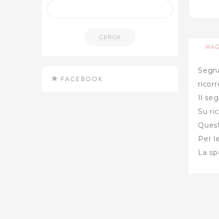
CERCA
MAG
Segna
FACEBOOK
ricor
Il se
Su ri
Quest
Per l
La sp