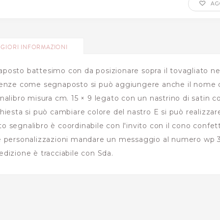
AGG
GIORI INFORMAZIONI
posto battesimo con da posizionare sopra il tovagliato nel
renze come segnaposto si può aggiungere anche il nome de
gnalibro misura cm. 15 × 9 legato con un nastrino di satin co
chiesta si può cambiare colore del nastro E si può realizzare
o segnalibro è coordinabile con l'invito con il cono confet
e personalizzazioni mandare un messaggio al numero wp 3
edizione è tracciabile con Sda.