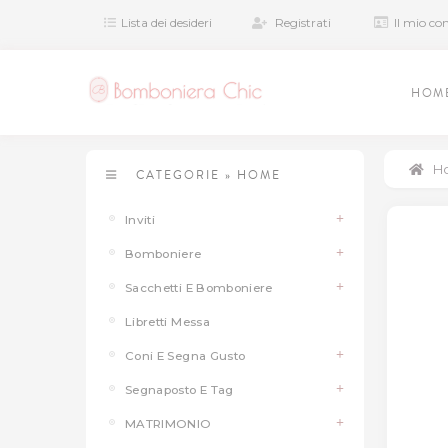
Lista dei desideri
Registrati
Il mio co
HOM
H
CATEGORIE
»
HOME
Inviti
Bomboniere
Sacchetti E Bomboniere
Libretti Messa
Coni E Segna Gusto
Segnaposto E Tag
MATRIMONIO