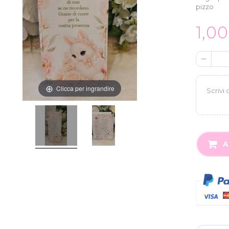
pizzo
1,0
Clicca per ingrandire
A