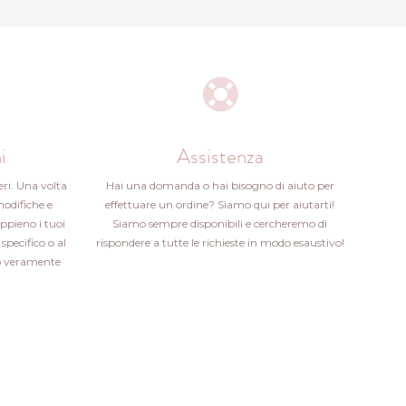
i
Assistenza
eri. Una volta
Hai una domanda o hai bisogno di aiuto per
modifiche e
effettuare un ordine? Siamo qui per aiutarti!
ppieno i tuoi
Siamo sempre disponibili e cercheremo di
specifico o al
rispondere a tutte le richieste in modo esaustivo!
ito veramente