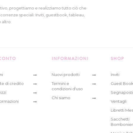
tivo, progettiamo e realizziamo tutto ciò che
icorrenze speciali: Inviti, guestbook, tableau,
 altro
 CONTO
INFORMAZIONI
SHOP
ni
Nuovi prodotti
Inviti
te di credito
Termini e
Guest Boo
condizioni d'uso
izzi
Segnaposti
Chi siamo
formazioni
Ventagli
Libretti Me
Sacchetti
Bombonie