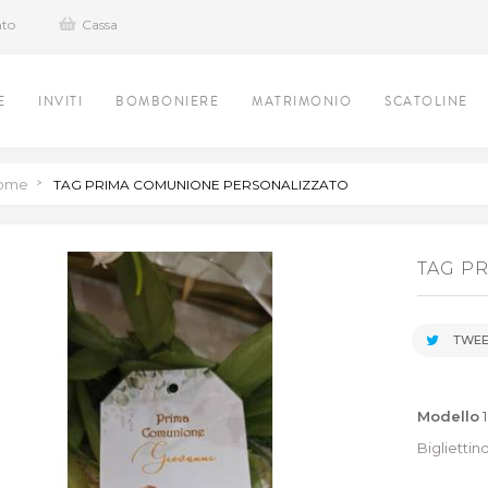
nto
Cassa
E
INVITI
BOMBONIERE
MATRIMONIO
SCATOLINE
ome
>
TAG PRIMA COMUNIONE PERSONALIZZATO
TAG P
TWEE
Modello
Biglietti