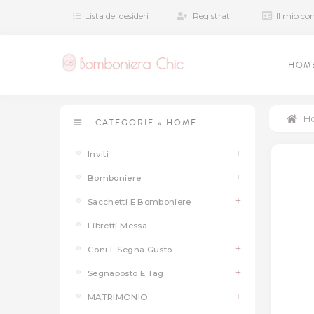
Lista dei desideri
Registrati
Il mio co
HOM
H
CATEGORIE
»
HOME
Inviti
Bomboniere
Sacchetti E Bomboniere
Libretti Messa
Coni E Segna Gusto
Segnaposto E Tag
MATRIMONIO