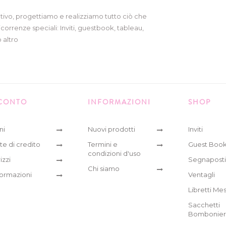
tivo, progettiamo e realizziamo tutto ciò che
icorrenze speciali: Inviti, guestbook, tableau,
 altro
 CONTO
INFORMAZIONI
SHOP
ni
Nuovi prodotti
Inviti
te di credito
Termini e
Guest Boo
condizioni d'uso
izzi
Segnaposti
Chi siamo
formazioni
Ventagli
Libretti Me
Sacchetti
Bombonie