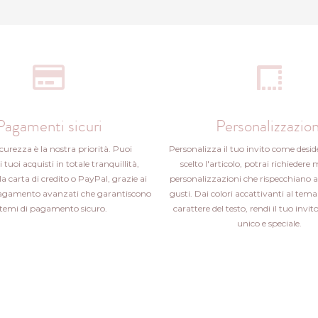
Pagamenti sicuri
Personalizzazion
icurezza è la nostra priorità. Puoi
Personalizza il tuo invito come desid
i tuoi acquisti in totale tranquillità,
scelto l'articolo, potrai richiedere 
la carta di credito o PayPal, grazie ai
personalizzazioni che rispecchiano a
pagamento avanzati che garantiscono
gusti. Dai colori accattivanti al tema 
stemi di pagamento sicuro.
carattere del testo, rendi il tuo inv
unico e speciale.