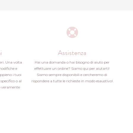
i
Assistenza
eri. Una volta
Hai una domanda o hai bisogno di aiuto per
modifiche e
effettuare un ordine? Siamo qui per aiutarti!
ppieno i tuoi
Siamo sempre disponibili e cercheremo di
specifico o al
rispondere a tutte le richieste in modo esaustivo!
ito veramente