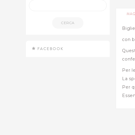
MAG
CERCA
Bigli
con b
FACEBOOK
Quest
confe
Per l
La sp
Per q
Essen