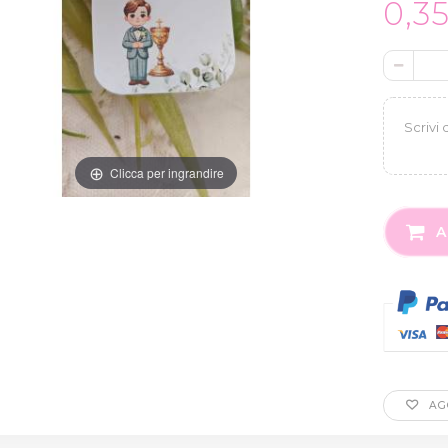
0,3
Clicca per ingrandire
A
AGG