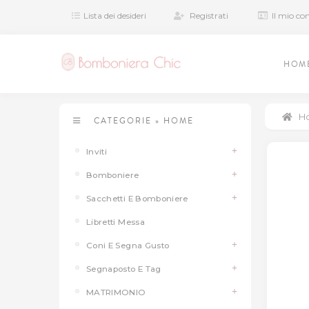
Lista dei desideri
Registrati
Il mio co
HOM
H
CATEGORIE
»
HOME
Inviti
Bomboniere
Sacchetti E Bomboniere
Libretti Messa
Coni E Segna Gusto
Segnaposto E Tag
MATRIMONIO