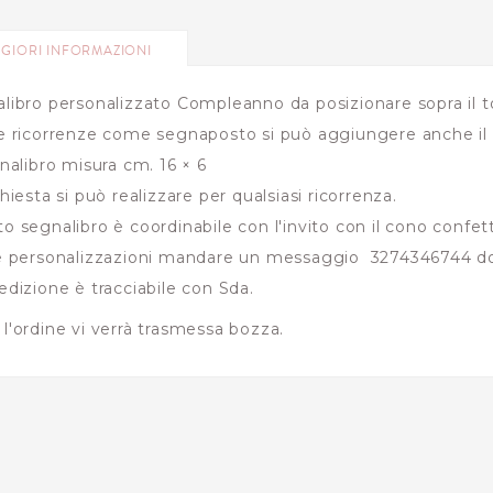
GIORI INFORMAZIONI
libro personalizzato Compleanno da posizionare sopra il to
e ricorrenze come segnaposto si può aggiungere anche il n
gnalibro misura cm. 16 × 6
chiesta si può realizzare per qualsiasi ricorrenza.
o segnalibro è coordinabile con l'invito con il cono confet
e personalizzazioni mandare un messaggio 3274346744 do
edizione è tracciabile con Sda.
l'ordine vi verrà trasmessa bozza.