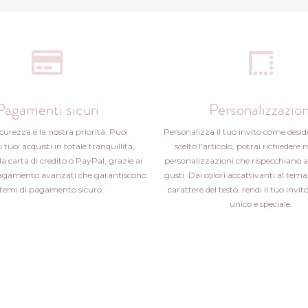
Pagamenti sicuri
Personalizzazion
icurezza è la nostra priorità. Puoi
Personalizza il tuo invito come desid
i tuoi acquisti in totale tranquillità,
scelto l'articolo, potrai richiedere 
la carta di credito o PayPal, grazie ai
personalizzazioni che rispecchiano a
pagamento avanzati che garantiscono
gusti. Dai colori accattivanti al tema 
stemi di pagamento sicuro.
carattere del testo, rendi il tuo inv
unico e speciale.