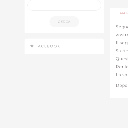
MAG
CERCA
Segna
vostr
Il se
FACEBOOK
Su ri
Quest
Per l
La sp
Dopo 