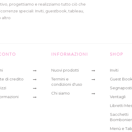
tivo, progettiamo e realizziamo tutto ciò che
icorrenze speciali: Inviti, guestbook, tableau,
 altro
 CONTO
INFORMAZIONI
SHOP
ni
Nuovi prodotti
Inviti
te di credito
Termini e
Guest Boo
condizioni d'uso
izzi
Segnaposti
Chi siamo
formazioni
Ventagli
Libretti Me
Sacchetti
Bombonie
Menù e Tab