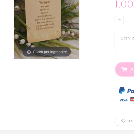
1,0
Clicca per ingrandire
A
AGG