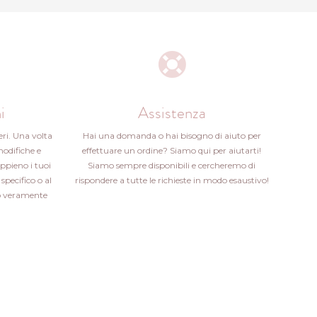
i
Assistenza
eri. Una volta
Hai una domanda o hai bisogno di aiuto per
modifiche e
effettuare un ordine? Siamo qui per aiutarti!
ppieno i tuoi
Siamo sempre disponibili e cercheremo di
specifico o al
rispondere a tutte le richieste in modo esaustivo!
ito veramente