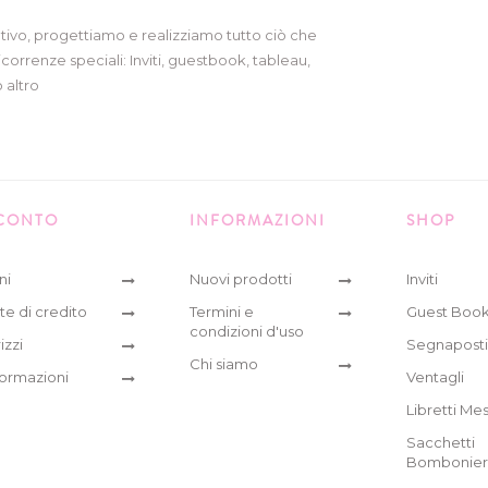
tivo, progettiamo e realizziamo tutto ciò che
icorrenze speciali: Inviti, guestbook, tableau,
 altro
 CONTO
INFORMAZIONI
SHOP
ni
Nuovi prodotti
Inviti
te di credito
Termini e
Guest Boo
condizioni d'uso
izzi
Segnaposti
Chi siamo
formazioni
Ventagli
Libretti Me
Sacchetti
Bombonie