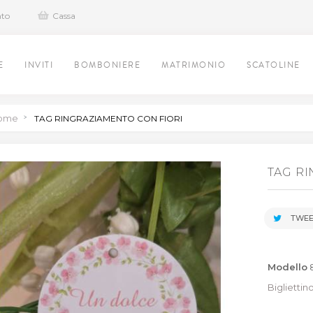
nto
Cassa
E
INVITI
BOMBONIERE
MATRIMONIO
SCATOLINE
ome
>
TAG RINGRAZIAMENTO CON FIORI
TAG R
TWEE
Modello
Bigliettin