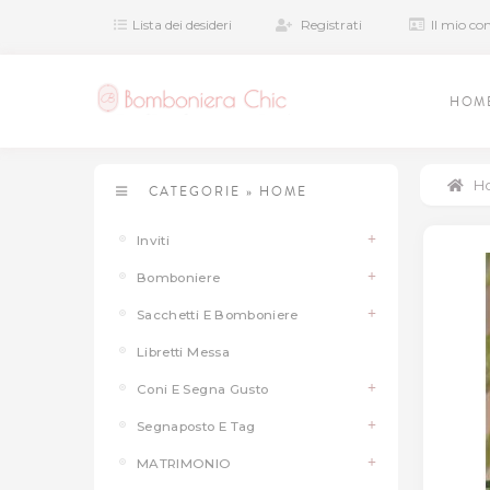
Lista dei desideri
Registrati
Il mio co
HOM
H
CATEGORIE
»
HOME
Inviti
Bomboniere
Sacchetti E Bomboniere
Libretti Messa
Coni E Segna Gusto
Segnaposto E Tag
MATRIMONIO