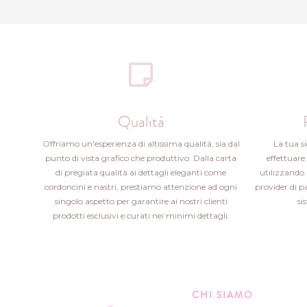
Qualità
Offriamo un'esperienza di altissima qualità, sia dal
La tua s
punto di vista grafico che produttivo. Dalla carta
effettuare 
di pregiata qualità ai dettagli eleganti come
utilizzando 
cordoncini e nastri, prestiamo attenzione ad ogni
provider di 
singolo aspetto per garantire ai nostri clienti
si
prodotti esclusivi e curati nei minimi dettagli.
CHI SIAMO