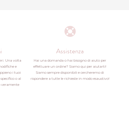
i
Assistenza
eri. Una volta
Hai una domanda o hai bisogno di aiuto per
modifiche e
effettuare un ordine? Siamo qui per aiutarti!
ppieno i tuoi
Siamo sempre disponibili e cercheremo di
specifico o al
rispondere a tutte le richieste in modo esaustivo!
ito veramente