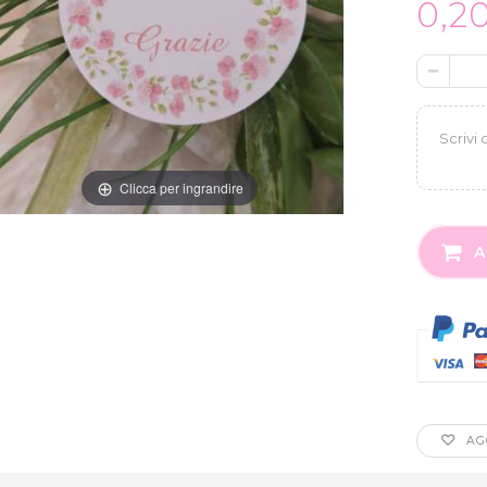
0,2
Clicca per ingrandire
A
AGG