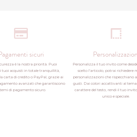
Pagamenti sicuri
Personalizzazion
icurezza è la nostra priorità. Puoi
Personalizza il tuo invito come desid
i tuoi acquisti in totale tranquillità,
scelto l'articolo, potrai richiedere 
la carta di credito o PayPal, grazie ai
personalizzazioni che rispecchiano a
pagamento avanzati che garantiscono
gusti. Dai colori accattivanti al tema 
stemi di pagamento sicuro.
carattere del testo, rendi il tuo inv
unico e speciale.