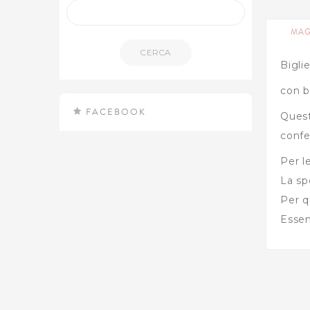
MAG
CERCA
Bigli
con b
FACEBOOK
Quest
confe
Per l
La sp
Per q
Essen