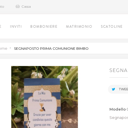
nto
Cassa
E
INVITI
BOMBONIERE
MATRIMONIO
SCATOLINE
ome
>
SEGNAPOSTO PRIMA COMUNIONE BIMBO
SEGNA
TWEE
Modello
Segnapos