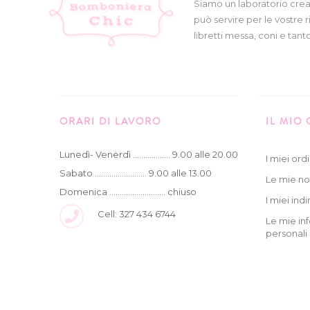
Siamo un laboratorio crea
può servire per le vostre r
libretti messa, coni e tanto
ORARI DI LAVORO
IL MIO
Lunedì- Venerdì .................. 9.00 alle 20.00
I miei ordi
Sabato ......................... 9.00 alle 13.00
Le mie no
Domenica ........................... chiuso
I miei indir
Cell: 327 434 6744
Le mie in
personali