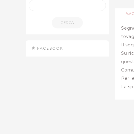
MAG
CERCA
Segna
tovag
Il se
FACEBOOK
Su ri
quest
Comun
Per l
La sp