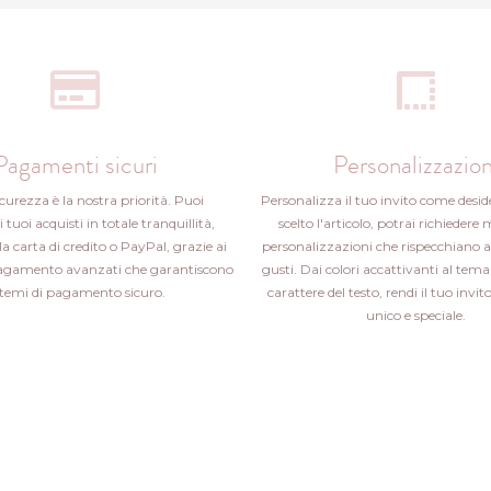
Pagamenti sicuri
Personalizzazion
icurezza è la nostra priorità. Puoi
Personalizza il tuo invito come desid
i tuoi acquisti in totale tranquillità,
scelto l'articolo, potrai richiedere 
la carta di credito o PayPal, grazie ai
personalizzazioni che rispecchiano a
pagamento avanzati che garantiscono
gusti. Dai colori accattivanti al tema 
stemi di pagamento sicuro.
carattere del testo, rendi il tuo inv
unico e speciale.