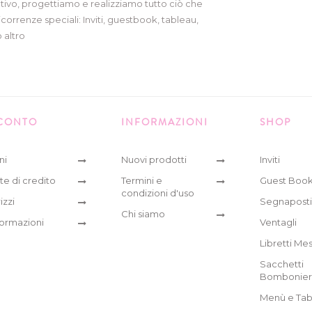
tivo, progettiamo e realizziamo tutto ciò che
icorrenze speciali: Inviti, guestbook, tableau,
 altro
 CONTO
INFORMAZIONI
SHOP
ni
Nuovi prodotti
Inviti
te di credito
Termini e
Guest Boo
condizioni d'uso
izzi
Segnaposti
Chi siamo
formazioni
Ventagli
Libretti Me
Sacchetti
Bombonie
Menù e Tab