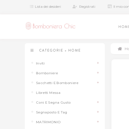
Lista dei desideri
Registrati
Il mio co
HOM
H
CATEGORIE
»
HOME
Inviti
Bomboniere
Sacchetti E Bomboniere
Libretti Messa
Coni E Segna Gusto
Segnaposto E Tag
MATRIMONIO