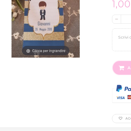
1,0
Clicca per ingrandire
A
AGG