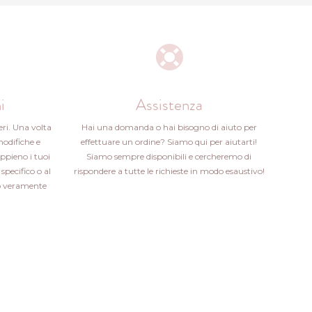
i
Assistenza
eri. Una volta
Hai una domanda o hai bisogno di aiuto per
modifiche e
effettuare un ordine? Siamo qui per aiutarti!
ppieno i tuoi
Siamo sempre disponibili e cercheremo di
specifico o al
rispondere a tutte le richieste in modo esaustivo!
ito veramente