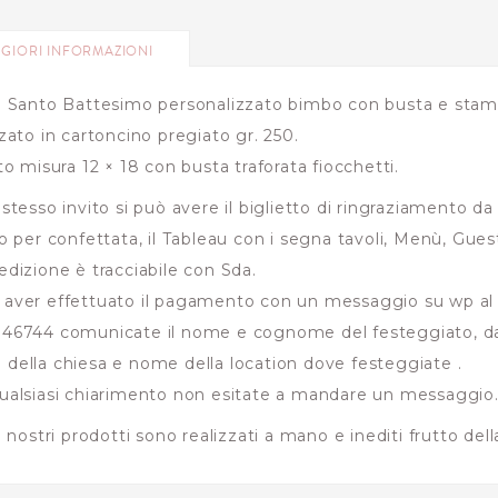
GIORI INFORMAZIONI
o Santo Battesimo personalizzato bimbo con busta e stam
zzato in cartoncino pregiato gr. 250.
ito misura 12 × 18 con busta traforata fiocchetti.
 stesso invito si può avere il biglietto di ringraziamento da
no per confettata, il Tableau con i segna tavoli, Menù, Gue
edizione è tracciabile con Sda.
aver effettuato il pagamento con un messaggio su wp a
46744 comunicate il nome e cognome del festeggiato, da
della chiesa e nome della location dove festeggiate .
ualsiasi chiarimento non esitate a mandare un messaggio
 i nostri prodotti sono realizzati a mano e inediti frutto del