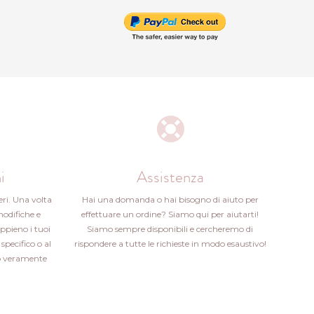
i
Assistenza
eri. Una volta
Hai una domanda o hai bisogno di aiuto per
modifiche e
effettuare un ordine? Siamo qui per aiutarti!
ppieno i tuoi
Siamo sempre disponibili e cercheremo di
specifico o al
rispondere a tutte le richieste in modo esaustivo!
ito veramente