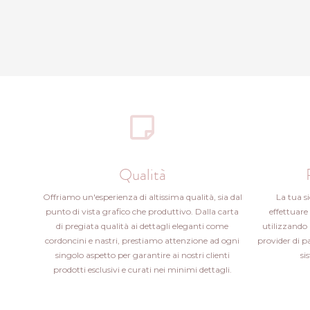
Qualità
Offriamo un'esperienza di altissima qualità, sia dal
La tua s
punto di vista grafico che produttivo. Dalla carta
effettuare 
di pregiata qualità ai dettagli eleganti come
utilizzando 
cordoncini e nastri, prestiamo attenzione ad ogni
provider di 
singolo aspetto per garantire ai nostri clienti
si
prodotti esclusivi e curati nei minimi dettagli.