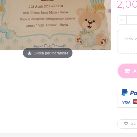
2,0
Clicca per ingrandire
A
AGG