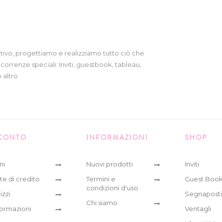
tivo, progettiamo e realizziamo tutto ciò che
icorrenze speciali: Inviti, guestbook, tableau,
 altro
 CONTO
INFORMAZIONI
SHOP
ni
Nuovi prodotti
Inviti
te di credito
Termini e
Guest Boo
condizioni d'uso
izzi
Segnaposti
Chi siamo
formazioni
Ventagli