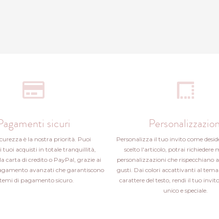
Pagamenti sicuri
Personalizzazion
icurezza è la nostra priorità. Puoi
Personalizza il tuo invito come desid
i tuoi acquisti in totale tranquillità,
scelto l'articolo, potrai richiedere 
la carta di credito o PayPal, grazie ai
personalizzazioni che rispecchiano a
pagamento avanzati che garantiscono
gusti. Dai colori accattivanti al tema 
stemi di pagamento sicuro.
carattere del testo, rendi il tuo inv
unico e speciale.