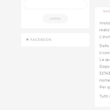
MAG
CERCA
Invit
reali
L'inv
FACEBOOK
Dello
il co
La sp
Dopo 
32743
nome 
Per q
Tutti