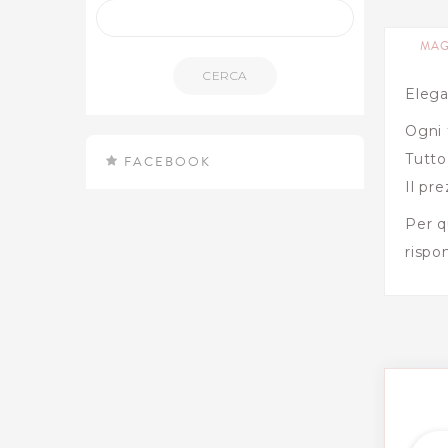
MAG
CERCA
Elega
Ogni 
Tutto
FACEBOOK
Il pr
Per q
rispo