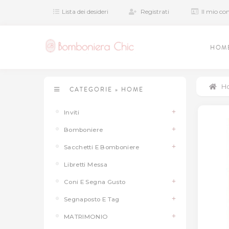
Lista dei desideri
Registrati
Il mio co
HOM
H
CATEGORIE
»
HOME
Inviti
Bomboniere
Sacchetti E Bomboniere
Libretti Messa
Coni E Segna Gusto
Segnaposto E Tag
MATRIMONIO