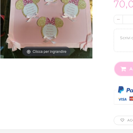
70,
Clicca per ingrandire
A
AGG