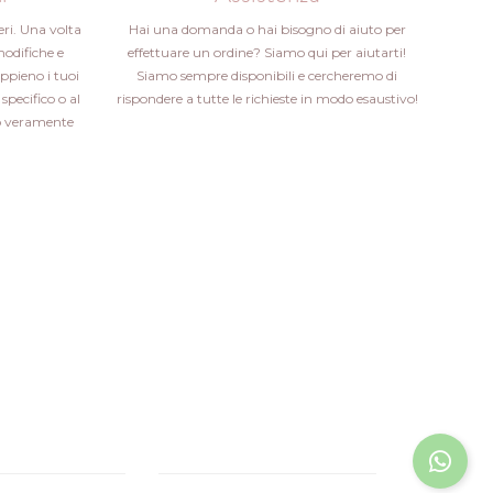
eri. Una volta
Hai una domanda o hai bisogno di aiuto per
modifiche e
effettuare un ordine? Siamo qui per aiutarti!
ppieno i tuoi
Siamo sempre disponibili e cercheremo di
specifico o al
rispondere a tutte le richieste in modo esaustivo!
ito veramente