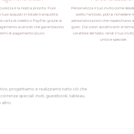
icurezza è la nostra priorità. Puoi
Personalizza il tuo invito come desid
i tuoi acquisti in totale tranquillità,
scelto l'articolo, potrai richiedere 
la carta di credito o PayPal, grazie ai
personalizzazioni che rispecchiano a
pagamento avanzati che garantiscono
gusti. Dai colori accattivanti al tema 
stemi di pagamento sicuro.
carattere del testo, rendi il tuo inv
unico e speciale.
tivo, progettiamo e realizziamo tutto ciò che
icorrenze speciali: Inviti, guestbook, tableau,
 altro