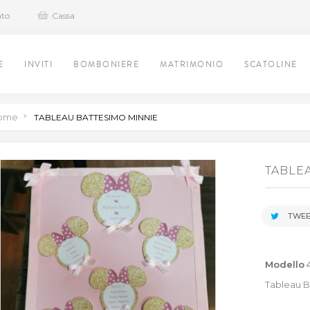
nto
Cassa
E
INVITI
BOMBONIERE
MATRIMONIO
SCATOLINE
ome
>
TABLEAU BATTESIMO MINNIE
TABLE
TWEE
Modello
Tableau B