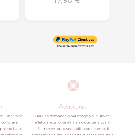
17,90 €
i
Assistenza
eri. Una volta
Hai una domanda o hai bisogno di aiuto per
modifiche e
effettuare un ordine? Siamo qui per aiutarti!
ppieno i tuoi
Siamo sempre disponibili e cercheremo di
specifico o al
rispondere a tutte le richieste in modo esaustivo!