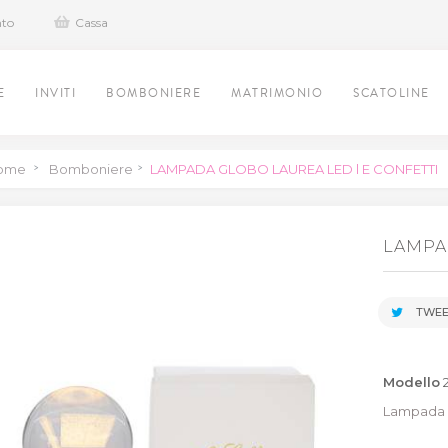
nto
Cassa
E
INVITI
BOMBONIERE
MATRIMONIO
SCATOLINE
ome
>
Bomboniere
>
LAMPADA GLOBO LAUREA LED l E CONFETTI
LAMPA
TWEE
Modello
Lampada g