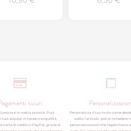
10,90 €
8,50 €
Pagamenti sicuri
Personalizzazion
icurezza è la nostra priorità. Puoi
Personalizza il tuo invito come desid
i tuoi acquisti in totale tranquillità,
scelto l'articolo, potrai richiedere 
la carta di credito o PayPal, grazie ai
personalizzazioni che rispecchiano a
pagamento avanzati che garantiscono
gusti. Dai colori accattivanti al tema 