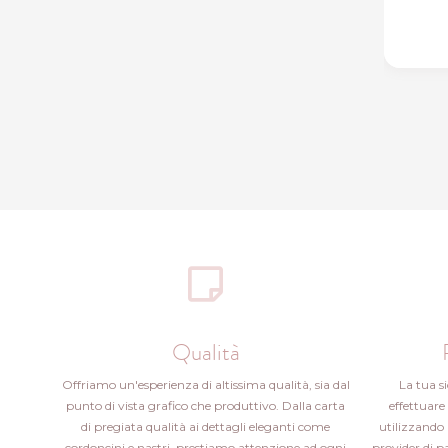
Qualità
Offriamo un'esperienza di altissima qualità, sia dal
La tua s
punto di vista grafico che produttivo. Dalla carta
effettuare 
di pregiata qualità ai dettagli eleganti come
utilizzando 
cordoncini e nastri, prestiamo attenzione ad ogni
provider di 