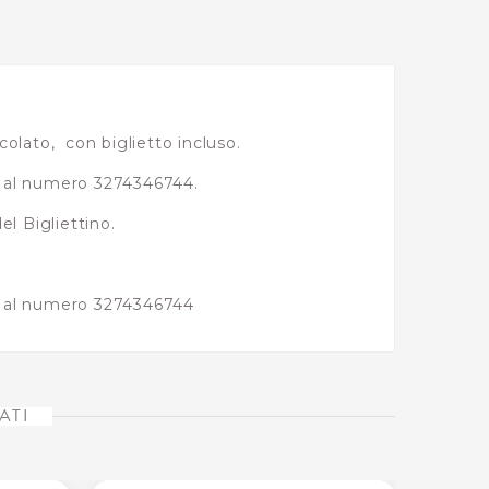
olato, con biglietto incluso.
 al numero 3274346744.
l Bigliettino.
p al numero 3274346744
ATI