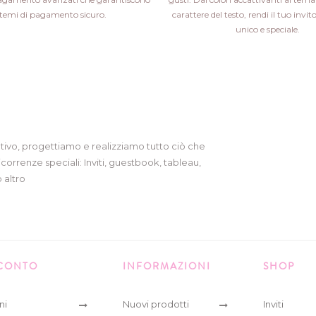
stemi di pagamento sicuro.
carattere del testo, rendi il tuo inv
unico e speciale.
tivo, progettiamo e realizziamo tutto ciò che
icorrenze speciali: Inviti, guestbook, tableau,
 altro
 CONTO
INFORMAZIONI
SHOP
ni
Nuovi prodotti
Inviti