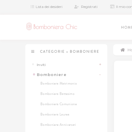
Lista dei desideri
Registrati
Il mio co
HOM
H
CATEGORIE
»
BOMBONIERE
Inviti
Bomboniere
Bomboniera Matrimonio
Bomboniera Battesimo
Bomboniera Comunione
Bomboniera Laurea
Bomboniere Anniversari