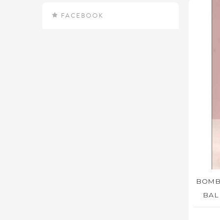
FACEBOOK
BOMB
BAL
AG