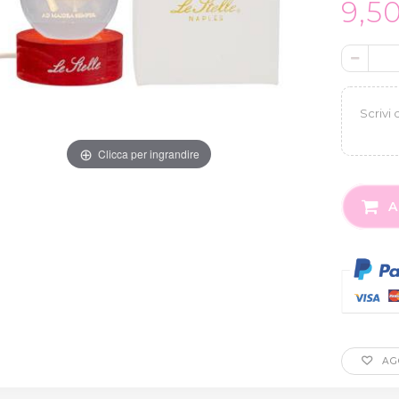
9,5
Clicca per ingrandire
A
AGG