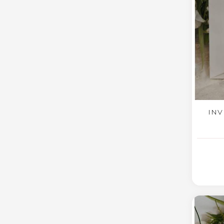
INV
AG