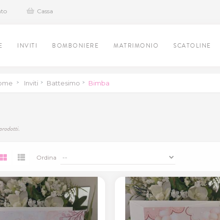
nto
Cassa
E
INVITI
BOMBONIERE
MATRIMONIO
SCATOLINE
ome
>
Inviti
>
Battesimo
>
Bimba
A
prodotti.
Ordina