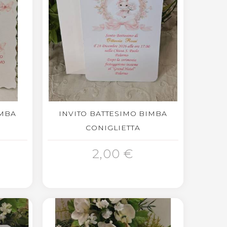
IMBA
INVITO BATTESIMO BIMBA
CONIGLIETTA
AGGIUNGI AL CARRELLO
2,00 €