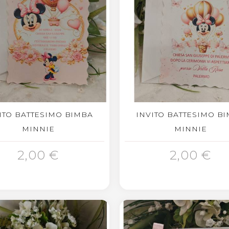
ITO BATTESIMO BIMBA
INVITO BATTESIMO B
MINNIE
MINNIE
GIUNGI AL CARRELLO
AGGIUNGI AL CARRELLO
2,00 €
2,00 €