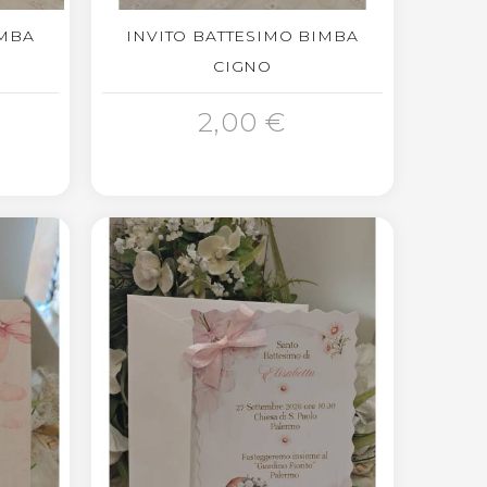
IMBA
INVITO BATTESIMO BIMBA
CIGNO
AGGIUNGI AL CARRELLO
2,00 €