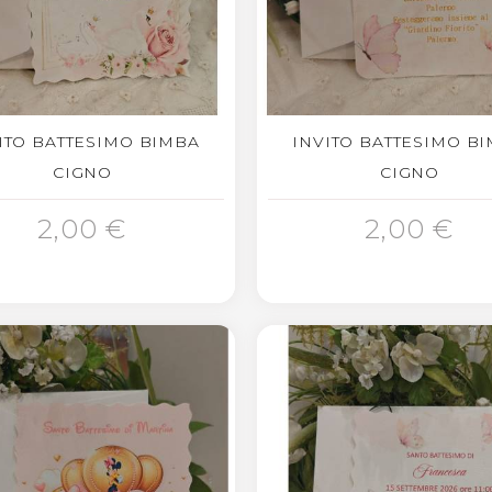
ITO BATTESIMO BIMBA
INVITO BATTESIMO B
CIGNO
CIGNO
GIUNGI AL CARRELLO
AGGIUNGI AL CARRELLO
2,00 €
2,00 €