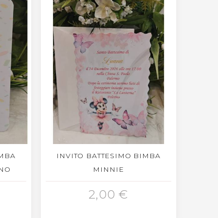
IMBA
INVITO BATTESIMO BIMBA
ENO
MINNIE
AGGIUNGI AL CARRELLO
2,00 €