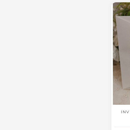
INV
AG