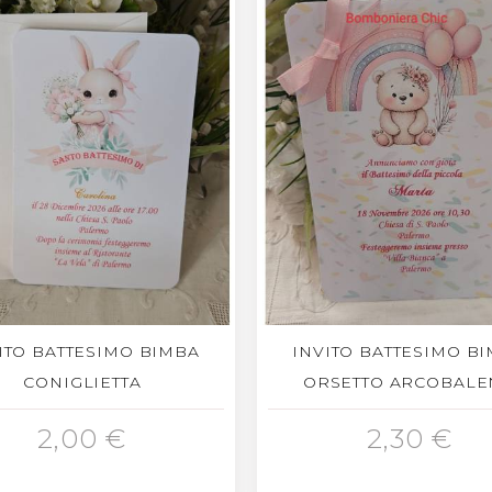
ITO BATTESIMO BIMBA
INVITO BATTESIMO B
CONIGLIETTA
ORSETTO ARCOBAL
GIUNGI AL CARRELLO
AGGIUNGI AL CARRELLO
2,00 €
2,30 €