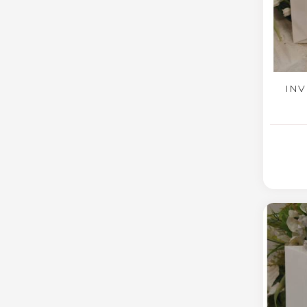
INV
AG