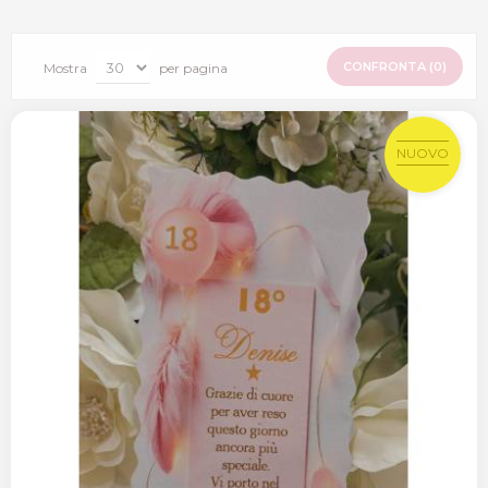
CONFRONTA (
0
)
Mostra
per pagina
NUOVO